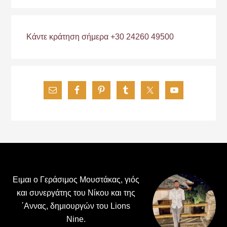
Κάντε κράτηση σήμερα +30 24260 49500
Footer
Ειμαι ο Γεράσιμος Μουστάκας, γιός
και συνεργάτης του Νίκου και της
΄Αννας, δημιουργών του Lions
Nine.