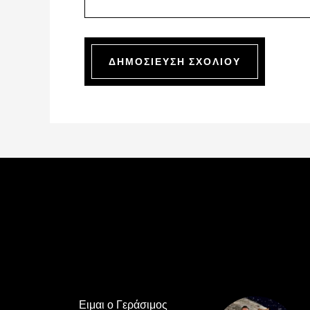
Footer
Ειμαι ο Γεράσιμος