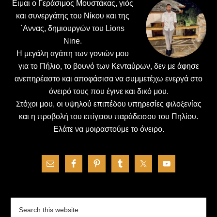
Ειμαι ο Γεράσιμος Μουστάκας, γιός
και συνεργάτης του Νίκου και της
΄Αννας, δημιουργών του Lions
Nine.
H μεγάλη αγάπη των γονιών μου
για το Πήλιο, το βουνό των Κενταύρων, δεν με άφησε
ανεπηρέαστο και αποφάσισα να συμμετέχω ενεργά στο
όνειρό τους που έγινε και δικό μου.
Στόχοι μου, οι υψηλού επιπέδου υπηρεσίες φιλοξενίας
και η προβολή του επίγειου παράδεισου του Πηλίου.
Ελάτε να μοιραστούμε το όνειρο.
Search
this