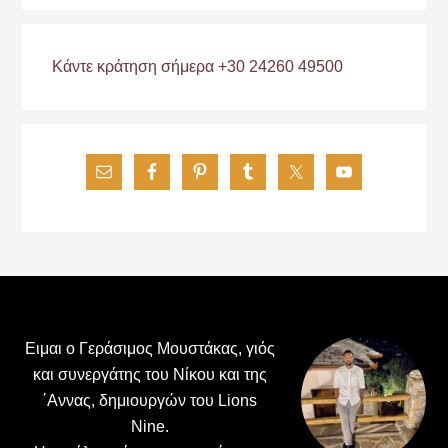
Κάντε κράτηση σήμερα +30 24260 49500
Footer
Ειμαι ο Γεράσιμος Μουστάκας, γιός
και συνεργάτης του Νίκου και της
΄Αννας, δημιουργών του Lions
Nine.