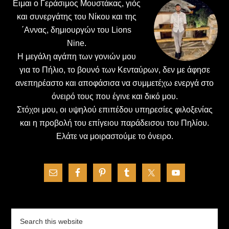
Ειμαι ο Γεράσιμος Μουστάκας, γιός
και συνεργάτης του Νίκου και της
΄Αννας, δημιουργών του Lions
Nine.
H μεγάλη αγάπη των γονιών μου
για το Πήλιο, το βουνό των Κενταύρων, δεν με άφησε
ανεπηρέαστο και αποφάσισα να συμμετέχω ενεργά στο
όνειρό τους που έγινε και δικό μου.
Στόχοι μου, οι υψηλού επιπέδου υπηρεσίες φιλοξενίας
και η προβολή του επίγειου παράδεισου του Πηλίου.
Ελάτε να μοιραστούμε το όνειρο.
Search
this