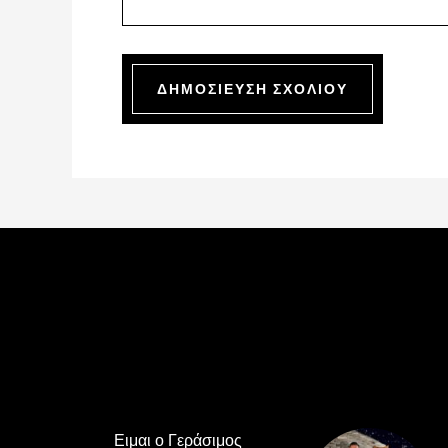
Footer
Ειμαι ο Γεράσιμος