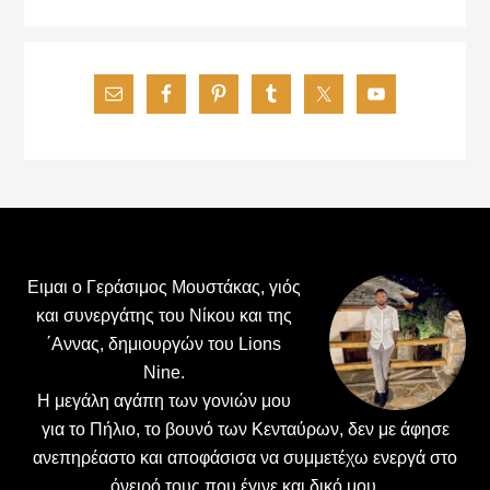
Footer
Ειμαι ο Γεράσιμος Μουστάκας, γιός
και συνεργάτης του Νίκου και της
΄Αννας, δημιουργών του Lions
Nine.
H μεγάλη αγάπη των γονιών μου
για το Πήλιο, το βουνό των Κενταύρων, δεν με άφησε
ανεπηρέαστο και αποφάσισα να συμμετέχω ενεργά στο
όνειρό τους που έγινε και δικό μου.