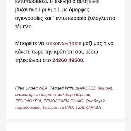
εντυπωσιάσει. Η εκκλησία αυτή είναι
βυζαντινού ρυθμού, με όμορφες
αγιογραφίες και ` εντυπωσιακό ξυλόγλυπτο
τέμπλο.
Μπορείτε να
επικοινωνήσετε
μαζί μας ή να
κάνετε τώρα την κράτηση σας μέσω
τηλεφώνου στο
24260 49500.
Filed Under:
ΝΕΑ
Tagged With:
ΔΙΑΚΟΠΕΣ
,
διαμονή
,
ενοικιαζόμενα δωμάτια
,
καλύτερα θέρετρα
,
ΞΕΝΟΔΟΧΕΙΑ
,
ΞΕΝΟΔΟΧΕΙΑ ΠΗΛΙΟ
,
ξενοδοχείο
,
παραδοσιακός ξενώνας
,
ΠΗΛΙΟ
,
ΤΣΑΓΚΑΡΑΔΑ