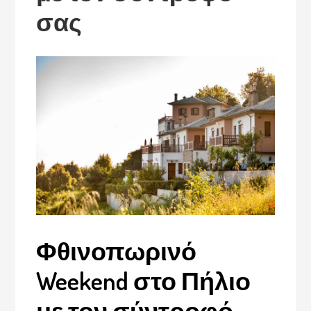
σας
Φθινοπωρινό
Weekend στο Πήλιο
με τον σύντροφό